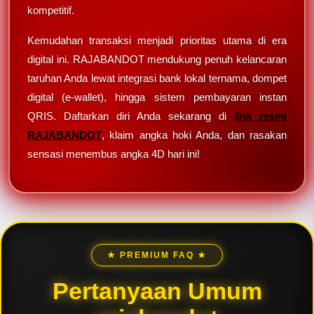
kompetitif.
Kemudahan transaksi menjadi prioritas utama di era
digital ini. RAJABANDOT mendukung penuh kelancaran
taruhan Anda lewat integrasi bank lokal ternama, dompet
digital (e-wallet), hingga sistem pembayaran instan
QRIS. Daftarkan diri Anda sekarang di
link resmi
RAJABANDOT
, klaim angka hoki Anda, dan rasakan
sensasi menembus angka 4D hari ini!
★ PREMIUM FAQ ★
Pertanyaan Umum