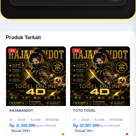
real-time, dan tanpa potongan tersembunyi.
RAJABANDOT sangat unggul layanan penyedia
pasaran togel online 4D paling lengkap dengan akses
24 jam anti-blokir. Selain itu, platform toto digital ini
menawarkan minimal taruhan yang di mulai dari 100
perak, layanan konsumen responsif, serta
Produk Terkait
kemudahan transaksi dari berbagai bank lokal, e-
wallet, dan QRIS.
-2%
-1%
RAJABANDOT
TOTO TOGEL
I5
|
16GB
|
512GB
|
RTX3050
I7
|
16GB
|
512GB
|
RTX5050
Rp 11.500.000
Rp 22.887.000
Rp 12.799.000
Rp 21.999.000
Terjual 200+
Terjual 20+