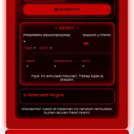
🎲
GENERATE
— READY —
PASARAN REKOMENDASI
ANGKA UTAMA
-
-
-
-
Tipe:
Conf:
BBFS
ANGKA IKUT
SHIO
-
-
-
Tips: Ini simulasi hiburan. Tetap bijak &
disiplin.
3 Alternatif Angka
Disclaimer: Hasil di halaman ini random (simulasi),
bukan acuan hasil resmi.