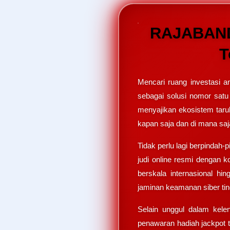
RAJABANDO
T
Mencari ruang investasi 
sebagai solusi nomor satu 
menyajikan ekosistem ta
kapan saja dan di mana sa
Tidak perlu lagi berpinda
judi online resmi dengan 
berskala internasional hi
jaminan keamanan siber ting
Selain unggul dalam kel
penawaran hadiah jackpot t