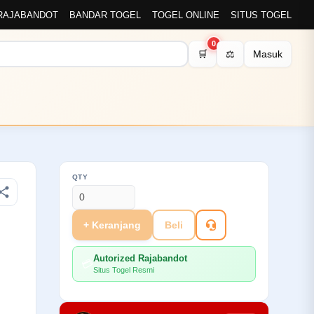
RAJABANDOT
BANDAR TOGEL
TOGEL ONLINE
SITUS TOGEL
0
🛒
⚖️
Masuk
QTY
+ Keranjang
Beli
Autorized Rajabandot
💳
Situs Togel Resmi