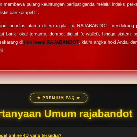
 membawa pulang keuntungan berlipat ganda melalui indeks perk
stis dan kompetitif.
adi prioritas utama di era digital ini. RAJABANDOT mendukung 
asi bank lokal ternama, dompet digital (e-wallet), hingga sistem 
 sekarang di
link resmi RAJABANDOT
, klaim angka hoki Anda, da
i!
★ PREMIUM FAQ ★
rtanyaan Umum rajabandot
ogel online 4D yang tersedia?