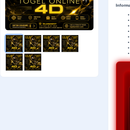
Informa