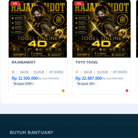
-2%
-1%
RAJABANDOT
TOTO TOGEL
I5
|
16GB
|
512GB
|
RTX3050
I7
|
16GB
|
512GB
|
RTX5050
Rp 11.500.000
Rp 22.887.000
Rp 12.799.000
Rp 21.999.000
Terjual 200+
Terjual 20+
BUTUH BANTUAN?