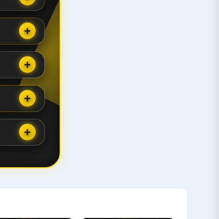
al, dan
Sydney
menjamin
i standar
taruhan 4D
t lainnya.
leh
ersembunyi.
ngan akses
lai dari
, e-wallet,