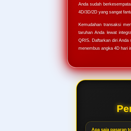
Anda sudah berkesempatan
4D/3D/2D yang sangat fanta
Kemudahan transaksi menj
taruhan Anda lewat integr
QRIS. Daftarkan diri Anda
menembus angka 4D hari in
Pe
Apa saja pasaran t