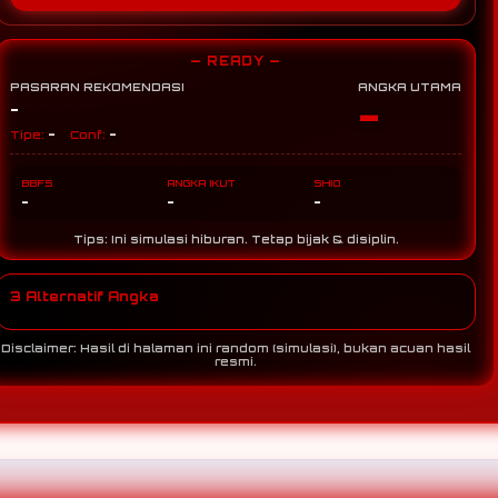
— READY —
PASARAN REKOMENDASI
ANGKA UTAMA
-
-
-
-
Tipe:
Conf:
BBFS
ANGKA IKUT
SHIO
-
-
-
Tips: Ini simulasi hiburan. Tetap bijak & disiplin.
3 Alternatif Angka
Disclaimer: Hasil di halaman ini random (simulasi), bukan acuan hasil
resmi.