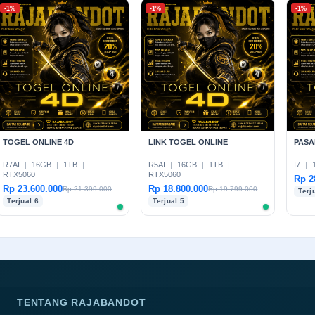
-1%
-1%
-1%
TOGEL ONLINE 4D
LINK TOGEL ONLINE
PASA
R7AI
|
16GB
|
1TB
|
R5AI
|
16GB
|
1TB
|
I7
|
RTX5060
RTX5060
Rp 2
Rp 23.600.000
Rp 18.800.000
Rp 21.399.000
Rp 19.799.000
Terj
Terjual 6
Terjual 5
TENTANG RAJABANDOT